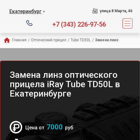
Екатеринбург
улица 8 Марта, 46
▼
+7 (343) 226-97-56
Главная
/
Оптический прицел
/
Tube TD50L
/
Замена линз
Замена линз оптического
прицела iRay Tube TD50L в
Екатеринбурге
7000
Цена от
руб