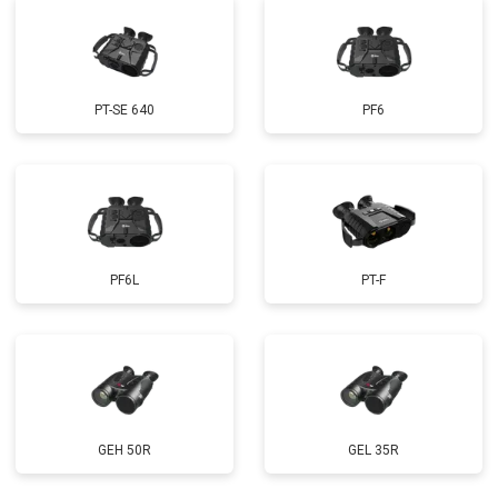
PT-SE 640
PF6
PF6L
PT-F
GEH 50R
GEL 35R