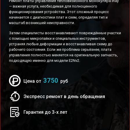
Ремонт платы управления тепловизионного монокуляра iRay
— важная услуга, необходимая для полноценного
функционирования устройства. Этот сложный процесс
начинается с диагностики плат и схем, определяя тип и
масштаб возникшей неисправности.
Затем специалисты восстанавливают повреждённые участки
с помощью микропайки и специальных инструментов,
устраняя любые деформации и восстанавливая схему до
рабочего состояния. Если же проблема серьёзнее, плата
управления полностью меняется на оригинальную запчасть,
подходящую именно для модели E2Nv2.
3750
Цена от
руб
Экспресс ремонт в день обращения
Гарантия до 3-х лет