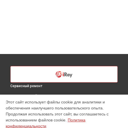
Сервисный ремонт
ВЫБЕРИ СВОЙ ГОРОД
Этот сайт использует файлы cookie для аналитики и
Ремонт или замена крепежных элементов
обеспечения наилучшего пользовательского опыта.
тепловизионного прицела RH 35 iRay в
Санкт-Петербурге
Продолжая использовать этот сайт, вы соглашаетесь с
Ремонт или замена крепежных элементов
использованием файлов cookie.
Политика
тепловизионного прицела RH 35 iRay в
Краснодаре
конфиденциальности