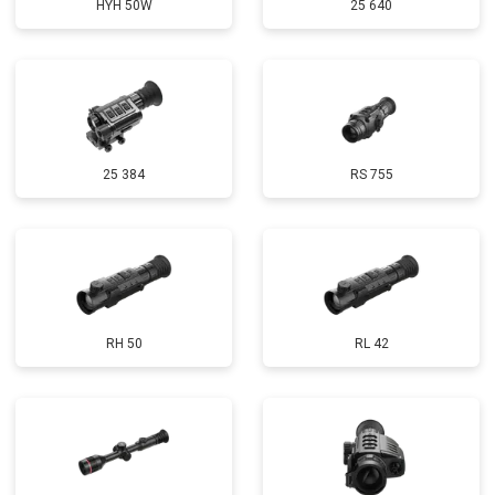
HYH 50W
25 640
25 384
RS 755
RH 50
RL 42