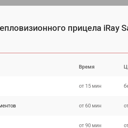
тепловизионного прицела iRay 
Время
Ц
от 15 мин
б
ментов
от 60 мин
о
от 90 мин
о