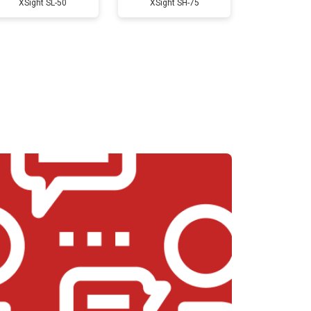
XSight SL-50
XSight SH-75