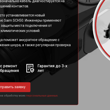
воначально кабель диагностируется на
ушений контактов.
сто устанавливается новый
ью Saim SCH50. Инженеры применяют
я защиты места подключения от
 климатических условий.
да поможет аккуратное обращение с
жения шнура, а также регулярная проверка
с ремонт
Гарантия до 3-х
обращения
лет
править заявку
 на обработку моих
персональных данных.