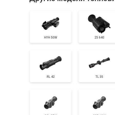
Ремонт или замена детектора
HYH 50W
25 640
RL 42
TL 35