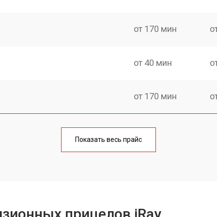
от 170 мин
о
от 40 мин
о
от 170 мин
о
от 70 мин
о
Показать весь прайс
от 90 мин
о
от 100 мин
о
зионных прицелов iRay