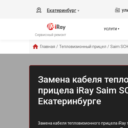
ул
Екатеринбург
▼
УСЛУГИ
Сервисный ремонт
Главная
/
Тепловизионный прицел
/
Saim SC
Замена кабеля тепл
прицела iRay Saim S
Екатеринбурге
Замена кабеля тепловизионного прицела iRay