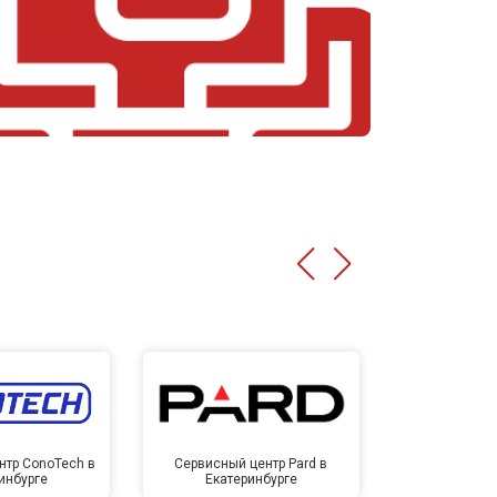
нтр ConoTech в
Сервисный центр Pard в
Сервисный ц
инбурге
Екатеринбурге
Екате