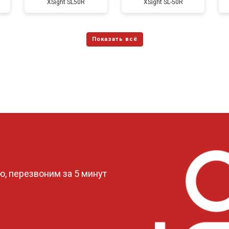
ХSight SL50R
XSight SL-50R
?
, перезвоним за 5 минут