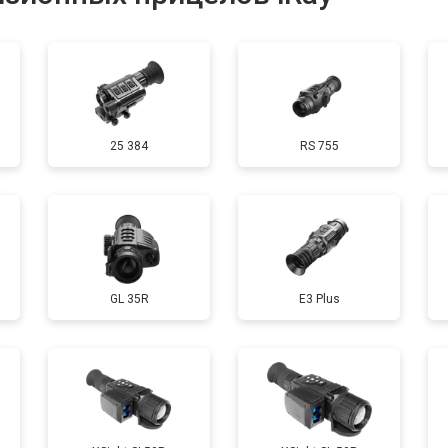
от 60 мин
о
25 384
RS 755
GL 35R
E3 Plus