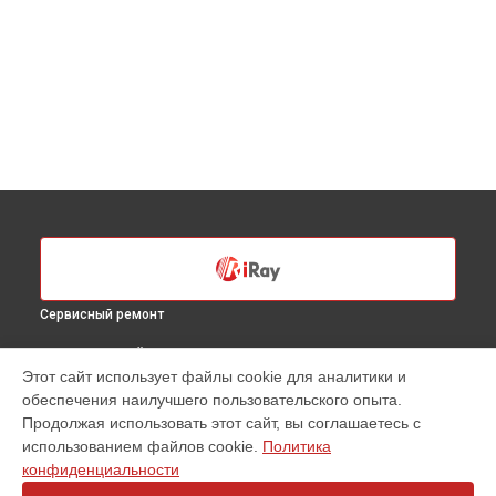
Сервисный ремонт
ВЫБЕРИ СВОЙ ГОРОД
Этот сайт использует файлы cookie для аналитики и
Замена дисплея (экрана) тепловизионного прицела Saim
обеспечения наилучшего пользовательского опыта.
SCT35 iRay в
Санкт-Петербурге
Продолжая использовать этот сайт, вы соглашаетесь с
Замена дисплея (экрана) тепловизионного прицела Saim
использованием файлов cookie.
Политика
SCT35 iRay в
Краснодаре
конфиденциальности
Замена дисплея (экрана) тепловизионного прицела Saim