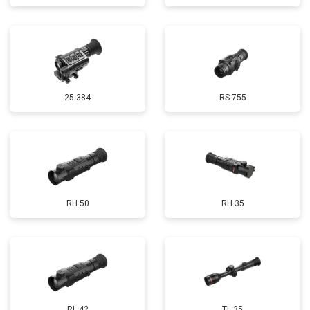
25 384
RS 755
RH 50
RH 35
RL 42
TL 35