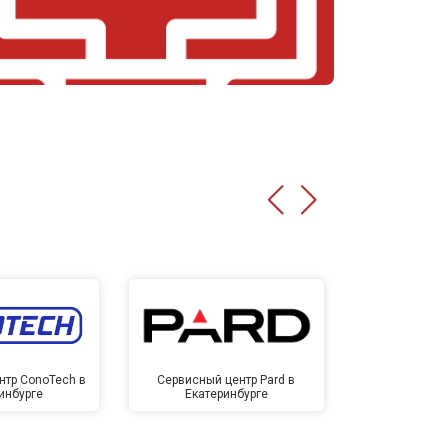
нтр ConoTech в
Сервисный центр Pard в
Сервисный ц
инбурге
Екатеринбурге
Екате