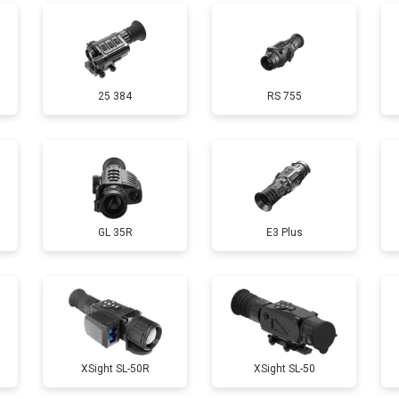
25 384
RS 755
GL 35R
E3 Plus
XSight SL-50R
XSight SL-50