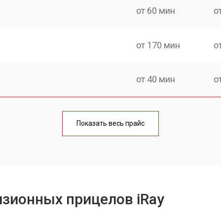
от 60 мин
о
от 170 мин
о
от 40 мин
о
от 170 мин
о
Показать весь прайс
от 70 мин
о
от 100 мин
о
зионных прицелов iRay
от 60 мин
о