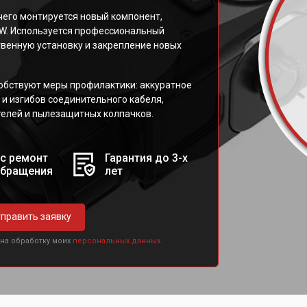
чего монтируется новый компонент,
W. Используется профессиональный
венную установку и закрепление новых
бствуют меры профилактики: аккуратное
 и изгибов соединительного кабеля,
телей и пылезащитных колпачков.
с ремонт
Гарантия до 3-х
обращения
лет
править заявку
 на обработку моих
персональных данных.