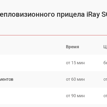
тепловизионного прицела iRay 
Время
Ц
от 15 мин
б
ментов
от 60 мин
о
от 90 мин
о