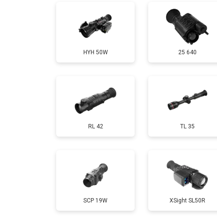
HYH 50W
25 640
RL 42
TL 35
SCP 19W
ХSight SL50R