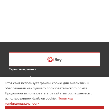
Сервисный ремонт
ВЫБЕРИ СВОЙ ГОРОД
Этот сайт использует файлы cookie для аналитики и
Замена кабеля тепловизионного прицела SCP 19W iRay в
обеспечения наилучшего пользовательского опыта.
Санкт-Петербурге
Продолжая использовать этот сайт, вы соглашаетесь с
Замена кабеля тепловизионного прицела SCP 19W iRay в
использованием файлов cookie.
Политика
Краснодаре
конфиденциальности
Замена кабеля тепловизионного прицела SCP 19W iRay в