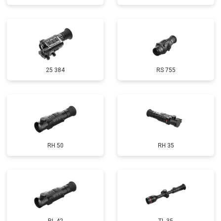
25 384
RS 755
RH 50
RH 35