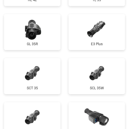
RL 42
TL 35
GL 35R
E3 Plus
SCT 35
SCL 35W