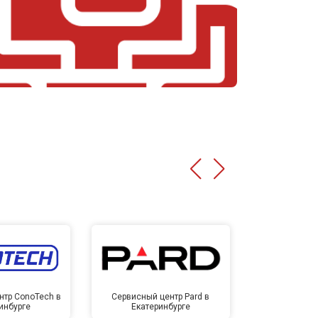
нтр ConoTech в
Сервисный центр Pard в
Сервисный ц
инбурге
Екатеринбурге
Екате