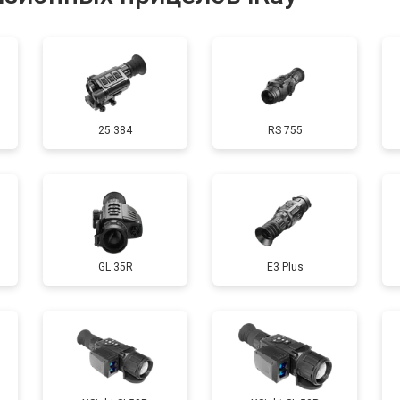
от 60 мин
о
25 384
RS 755
GL 35R
E3 Plus