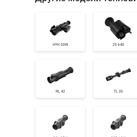
Ремонт или замена детектора
HYH 50W
25 640
RL 42
TL 35