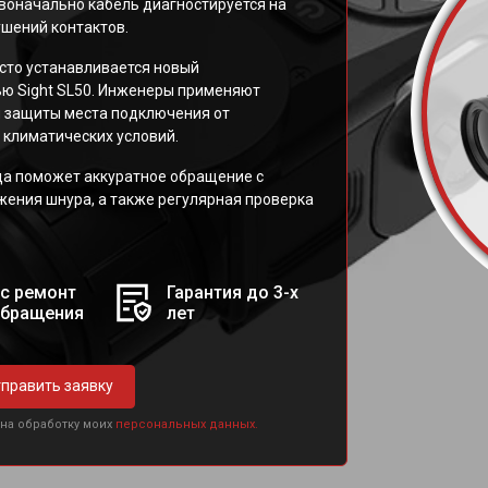
воначально кабель диагностируется на
ушений контактов.
сто устанавливается новый
ю Sight SL50. Инженеры применяют
я защиты места подключения от
 климатических условий.
да поможет аккуратное обращение с
жения шнура, а также регулярная проверка
с ремонт
Гарантия до 3-х
обращения
лет
править заявку
 на обработку моих
персональных данных.