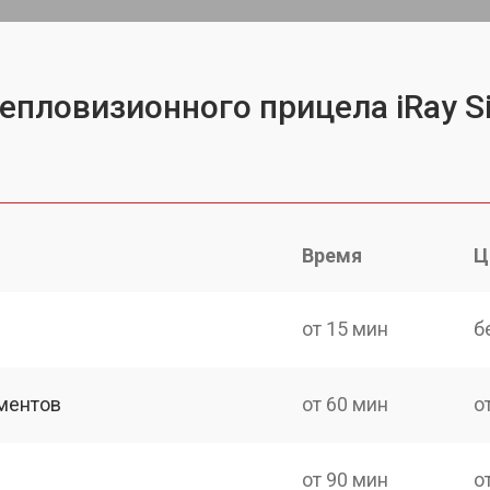
епловизионного прицела iRay S
Время
Ц
от 15 мин
б
ментов
от 60 мин
о
от 90 мин
о