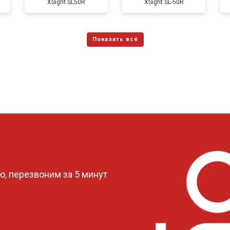
ХSight SL50R
XSight SL-50R
?
, перезвоним за 5 минут