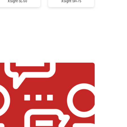
XSight SL-50
XSight SH-75