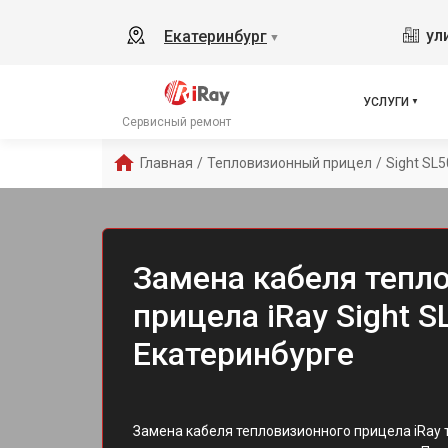
ул
Екатеринбург
▼
УСЛУГИ
Сервисный ремонт
Главная
/
Тепловизионный прицел
/
Sight SL5
Замена кабеля тепл
прицела iRay Sight S
Екатеринбурге
Замена кабеля тепловизионного прицела iRay