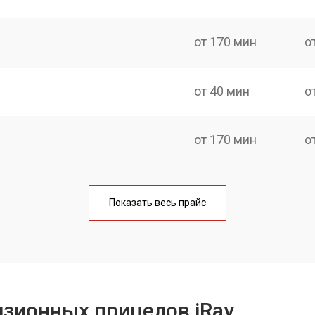
от 170 мин
о
от 40 мин
о
от 170 мин
о
от 70 мин
о
Показать весь прайс
от 90 мин
о
от 100 мин
о
зионных прицелов iRay