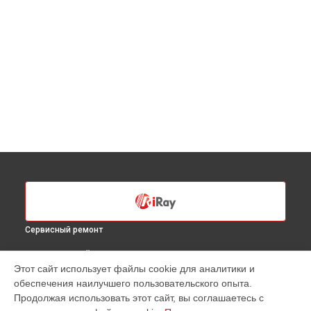
Сервисный ремонт
ВЫБЕРИ СВОЙ ГОРОД
Этот сайт использует файлы cookie для аналитики и
Ремонт или замена крепежных элементов
обеспечения наилучшего пользовательского опыта.
тепловизионного прицела XSight SH-50 iRay в
Санкт-
Продолжая использовать этот сайт, вы соглашаетесь с
Петербурге