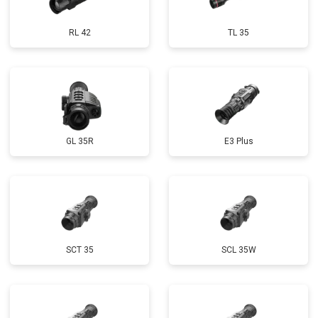
RL 42
TL 35
GL 35R
E3 Plus
SCT 35
SCL 35W