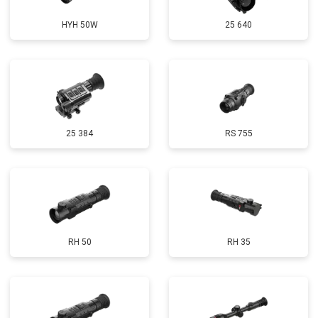
HYH 50W
25 640
25 384
RS 755
RH 50
RH 35