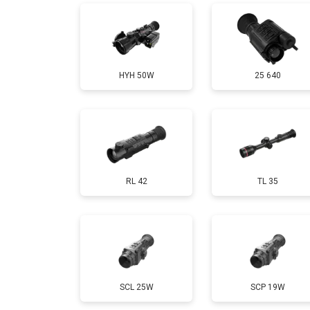
HYH 50W
25 640
RL 42
TL 35
SCL 25W
SCP 19W