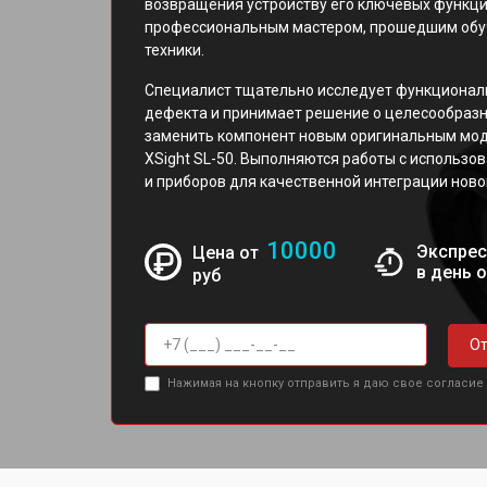
возвращения устройству его ключевых функци
профессиональным мастером, прошедшим обуч
техники.
Специалист тщательно исследует функциональ
дефекта и принимает решение о целесообразн
заменить компонент новым оригинальным мо
XSight SL-50. Выполняются работы с использ
и приборов для качественной интеграции ново
10000
Экспрес
Цена от
в день 
руб
От
Нажимая на кнопку отправить я даю свое согласие