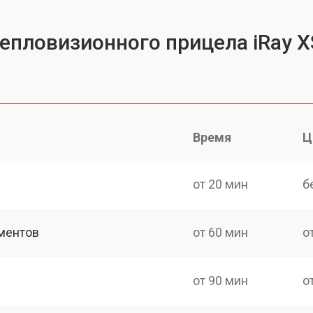
епловизионного прицела iRay XS
Время
Ц
от 20 мин
б
ментов
от 60 мин
о
от 90 мин
о