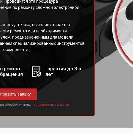
й. Проводится эта процедура
ение по ремонту сложной электронной
ность датчика, выявляет характер
ости ремонта или необходимости
дулем, предназначенным для модели
ованием специализированных инструментов
го компонента.
с ремонт
Гарантия до 3-х
обращения
лет
править заявку
 на обработку моих
персональных данных.