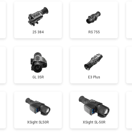
25 384
RS 755
GL 35R
E3 Plus
ХSight SL50R
XSight SL-50R