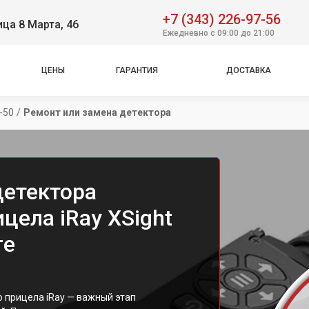
+7 (343) 226-97-56
ица 8 Марта, 46
Ежедневно с 09:00 до 21:00
ЦЕНЫ
ГАРАНТИЯ
ДОСТАВКА
-50
/
Ремонт или замена детектора
детектора
цела iRay XSight
ге
 прицела iRay — важный этап