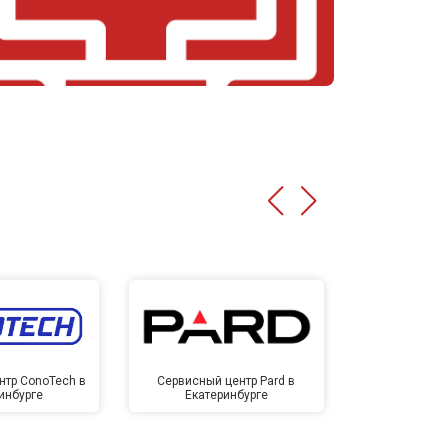
нтр ConoTech в
Сервисный центр Pard в
Сервисный ц
инбурге
Екатеринбурге
Екате