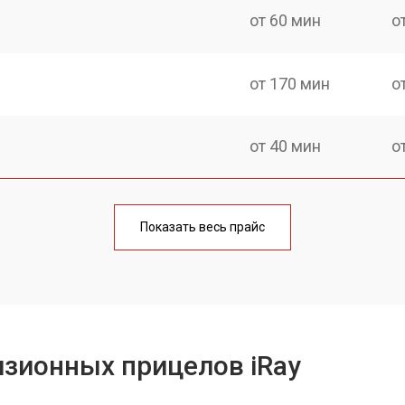
от 60 мин
о
от 170 мин
о
от 40 мин
о
от 170 мин
о
Показать весь прайс
от 70 мин
о
от 90 мин
о
зионных прицелов iRay
от 100 мин
о