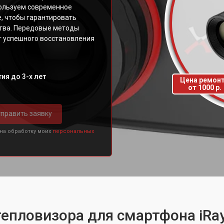
пользуем современное
, чтобы гарантировать
тва. Передовые методы
г успешного восстановления
ия до 3-х лет
Цена ремон
от 1000 р.
править заявку
 на обработку моих
персональных
епловизора для смартфона iRay