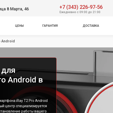
+7 (343) 226-97-56
ица 8 Марта, 46
Ежедневно с 09:00 до 21:00
ЦЕНЫ
ГАРАНТИЯ
ДОСТАВКА
o Android
 для
o Android в
ртфона iRay T2 Pro Android
ный центр специализируется
сстановление работы вашего