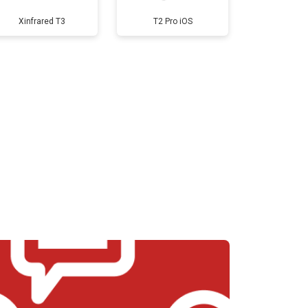
Xinfrared T3
T2 Pro iOS