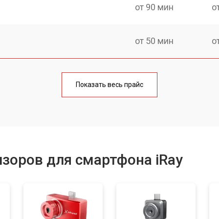
от 90 мин
о
от 50 мин
о
от 60 мин
о
Показать весь прайс
от 40 мин
о
от 60 мин
о
зоров для смартфона iRay
от 70 мин
о