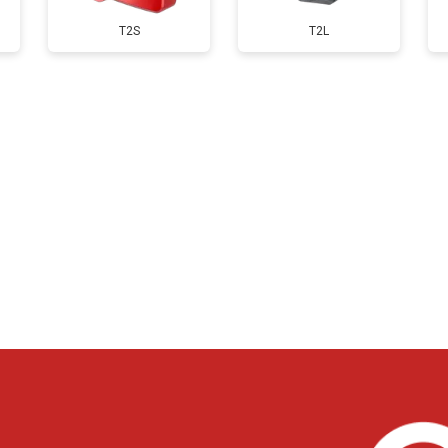
T2S
T2L
?