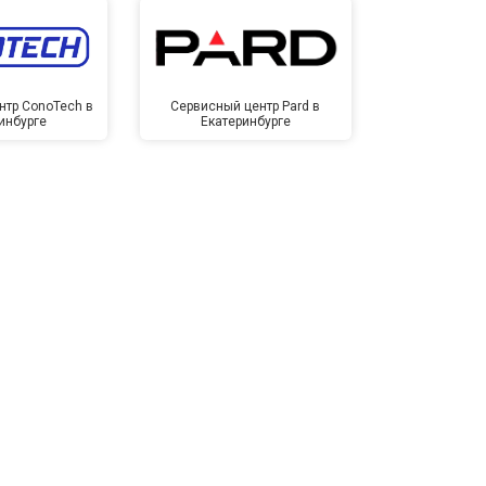
нтр ConoTech в
Сервисный центр Pard в
Сервисный ц
инбурге
Екатеринбурге
Екате