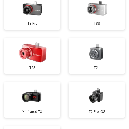
T3 Pro
T3S
T2S
T2L
Xinfrared T3
T2 Pro iOS