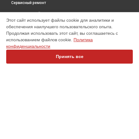
Сервисный ремонт
ВЫБЕРИ СВОЙ ГОРОД
Этот сайт использует файлы cookie для аналитики и
Замена электронных компонентов тепловизора для
обеспечения наилучшего пользовательского опыта.
смартфона Xinfrared T3 iRay в
Санкт-Петербурге
Продолжая использовать этот сайт, вы соглашаетесь с
Замена электронных компонентов тепловизора для
использованием файлов cookie.
Политика
смартфона Xinfrared T3 iRay в
Краснодаре
конфиденциальности
Замена электронных компонентов тепловизора для
смартфона Xinfrared T3 iRay в
Ростове-на-Дону
Принять все
Замена электронных компонентов тепловизора для
смартфона Xinfrared T3 iRay в
Нижнем Новгороде
Замена электронных компонентов тепловизора для
смартфона Xinfrared T3 iRay в
Новосибирске
Замена электронных компонентов тепловизора для
УСТРОЙСТВА
смартфона Xinfrared T3 iRay в
Челябинске
Замена электронных компонентов тепловизора для
Оптический прицел
смартфона Xinfrared T3 iRay в
Екатеринбурге
Тепловизионный монокуляр
Замена электронных компонентов тепловизора для
Тепловизионный прицел
смартфона Xinfrared T3 iRay в
Казани
Коллиматорный прицел
Замена электронных компонентов тепловизора для
Тепловизионная камера
смартфона Xinfrared T3 iRay в
Уфе
Тепловизионный бинокль
Замена электронных компонентов тепловизора для